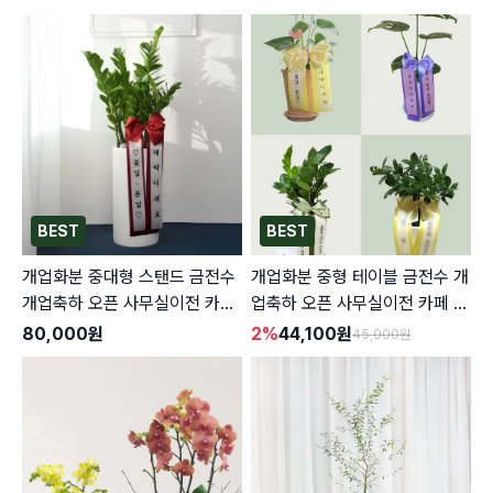
BEST
BEST
개업화분 중대형 스탠드 금전수
개업화분 중형 테이블 금전수 개
개업축하 오픈 사무실이전 카페
업축하 오픈 사무실이전 카페 식
식당 꽃배달
당 꽃배달
80,000
원
2
%
44,100
원
45,000
원