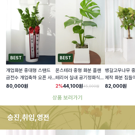
BEST
BEST
개업화분 중대형 스탠드
몬스테라 중형 화분 플랜
뱅갈고무나무 중
금전수 개업축하 오픈 사
테리어 실내 공기정화식물
제작 화분 집들
무실이전 카페 식당 꽃배
인테리어 승진 축하선물
혼집 거실 카페
80,000
원
2
%
44,100
원
82,000
원
45,000
원
달
반려식물
축하 배달
상품 보러가기
승진,취임,영전