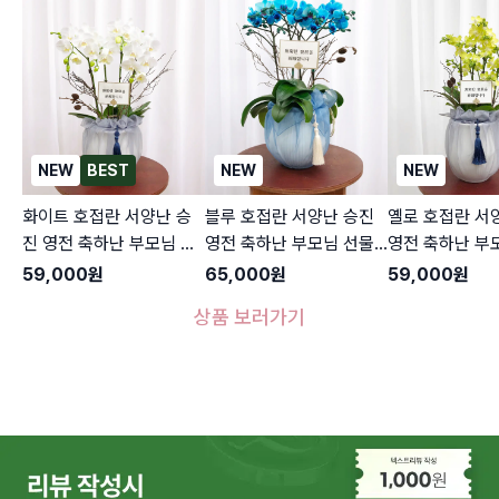
NEW
BEST
NEW
NEW
화이트 호접란 서양난 승
블루 호접란 서양난 승진
옐로 호접란 서
진 영전 축하난 부모님 선
영전 축하난 부모님 선물
영전 축하난 부
물 꽃배달 개업화분 오픈
꽃배달 개업화분 오픈 사
꽃배달 개업화분
59,000
원
65,000
원
59,000
원
사무실이전 카페
무실이전 카페
무실이전 카페
상품 보러가기