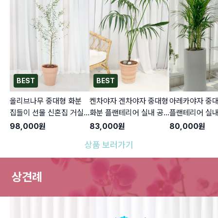
BEST
BEST
올리브나무 중대형 화분
켄차야자 겐차야자 중대형
아레카야자 중대
집들이 선물 신혼집 거실
화분 플랜테리어 실내 공
플랜테리어 실내
카페 개업 개원 축하 배달
기정화식물 인테리어 승진
식물 인테리어 
98,000
원
83,000
원
80,000
원
선물 반려식물
반려식물
상품 보러가기
상견례