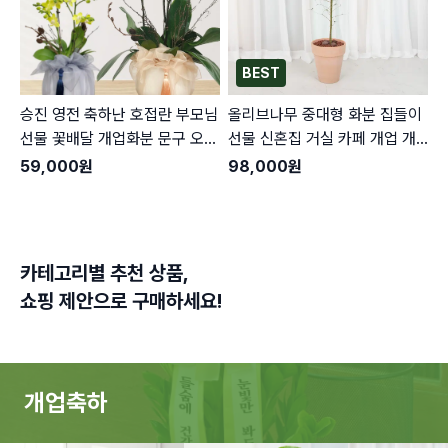
BEST
승진 영전 축하난 호접란 부모님
올리브나무 중대형 화분 집들이
선물 꽃배달 개업화분 문구 오픈
선물 신혼집 거실 카페 개업 개
사무실이전 카페
원 축하 배달
59,000
원
98,000
원
카테고리별 추천 상품,
쇼핑 제안으로 구매하세요!
개업축하