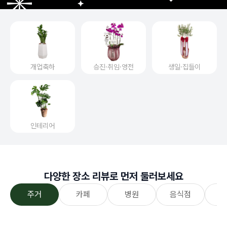
개업축하
승진·취임·영전
생일·집들이
인테리어
다양한 장소 리뷰로 먼저 둘러보세요
주거
카페
병원
음식점
전