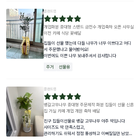
플랜트랩
개업화분 중대형 스탠드 금전수 개업축하 오픈 사무실
이전 카페 식당 꽃배달
집들이 선물 했는데 다들 나무가 너무 이쁘다고 어디
서 주문했냐고 물어봤어요! 

이번에도 이쁜 나무 보내주셔서 감사합니다
주거
선물용
플랜트랩
뱅갈고무나무 중대형 주문제작 화분 집들이 선물 신혼
집 거실 카페 개업 개원 축하 배달
친구 집들이선물로 뱅갈 고무나무 아주 딱입니다

사이즈도 딱 만족스럽고,

관리하기도 쉬워서 점점 풍성하고 이뻐질일만 남았죠
^^