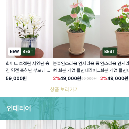
NEW
BEST
BEST
화이트 호접란 서양난 승
분홍안스리움 안시리움 중
안스리움 안시리
진 영전 축하난 부모님 선
형 화분 개업 플랜테리어
화분 개업 플랜
물 꽃배달 개업화분 오픈
실내공기정화식물 인테리
내공기정화식물
59,000
원
2
%
49,000
원
2
%
49,000
원
50,000
원
사무실이전 카페
어 승진 축하선물
승진 축하선물
상품 보러가기
인테리어