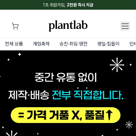
플랜트랩 | 플랜트 & 플라워 쇼핑부터 케어 서비스까지
1초 회원가입,
2천원 즉시 지급
전체 상품
개업축하
승진·취임·영전
생일·집들이
인