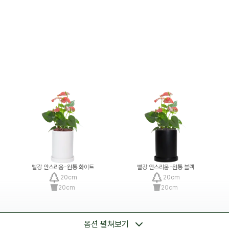
빨강 안스리움-원통 화이트
빨강 안스리움-원통 블랙
20
cm
20
cm
20
cm
20
cm
옵션 펼쳐보기