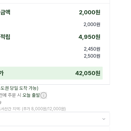
 금액
2,000
원
2,000
원
 적립
4,950
원
2,450
원
2,500
원
가
42,050
원
수도권 당일 도착 가능)
 전에 주문 시
오늘 출발
송
서산간 지역: (추가
8,000
원/
12,000
원)