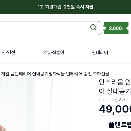
1초 회원가입,
2천원 즉시 지급
취임·영전
생일·집들이
인테리어
분 개업 플랜테리어 실내공기정화식물 인테리어 승진 축하선물
안스리움 안
어 실내공
50,000
원
2
%
49,00
플랜트랩