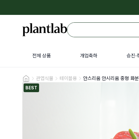
전체 상품
개업축하
승진·
관엽식물
테이블용
안스리움 안시리움 중형 화
BEST