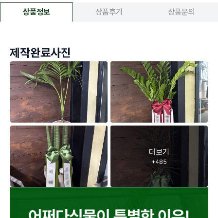
상품정보
상품후기
상품문의
제작완료사진
더보기
+
485