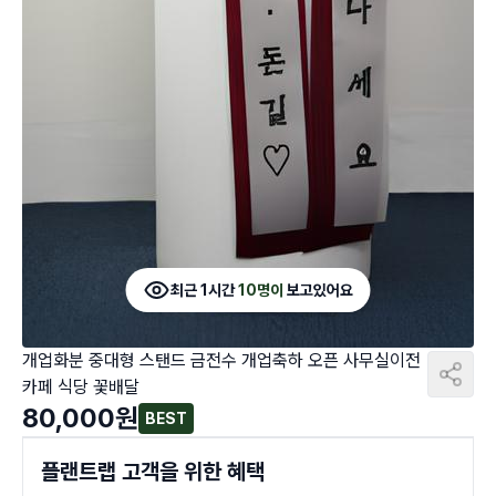
최근 1시간
10명이
보고있어요
개업화분 중대형 스탠드 금전수 개업축하 오픈 사무실이전
카페 식당 꽃배달
80,000
원
BEST
플랜트랩 고객을 위한 혜택