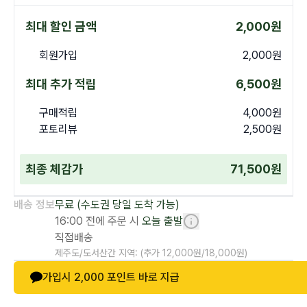
최대 할인 금액
2,000
원
회원가입
2,000
원
최대 추가 적립
6,500
원
구매적립
4,000
원
포토리뷰
2,500
원
최종 체감가
71,500
원
배송 정보
무료
(수도권 당일 도착 가능)
16:00 전에 주문 시
오늘 출발
직접배송
제주도/도서산간 지역: (추가
12,000
원/
18,000
원)
가입시
2,000
포인트 바로 지급