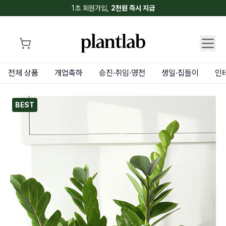
1초 회원가입,
2천원 즉시 지급
전체 상품
개업축하
승진·취임·영전
생일·집들이
인
BEST