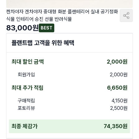
켄차야자 겐차야자 중대형 화분 플랜테리어 실내 공기정화
식물 인테리어 승진 선물 반려식물
83,000
원
BEST
플랜트랩 고객을 위한 혜택
최대 할인 금액
2,000
원
회원가입
2,000
원
최대 추가 적립
6,650
원
구매적립
4,150
원
포토리뷰
2,500
원
최종 체감가
74,350
원