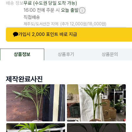
배송 정보
무료
(수도권 당일 도착 가능)
16:00 전에 주문 시
오늘 출발
직접배송
제주도/도서산간 지역: (추가
12,000
원/
18,000
원)
가입시
2,000
포인트 바로 지급
상품정보
상품후기
상품문의
제작완료사진