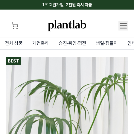
1초 회원가입,
2천원 즉시 지급
전체 상품
개업축하
승진·취임·영전
생일·집들이
인
BEST